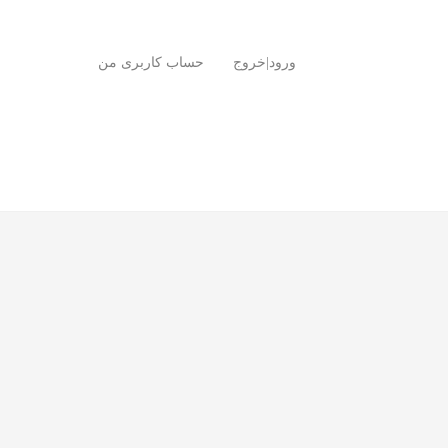
ورود|خروج
حساب کاربری من