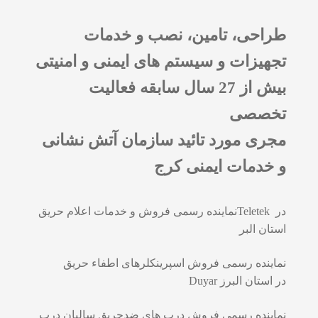
e
d
i
n
m
طراحی، تامین، نصب و خدمات
l
u
e
d
تجهیزات و سیستم های ایمنی و امنیتی
n
m
u
بیش از 27 سال سابقه فعالیت
e
n
تخصصی
u
مجری مورد تائید سازمان آتش نشانی
و خدمات ایمنی کرج
نماینده رسمی فروش و خدمات اعلام حریقTeletek در
استان البر
نماینده رسمی فروش اسپرینکلرهای اطفاء حریق
Duyar در استان البرز
نماینده رسمی فروش درب های ضدحریق سالیان درب