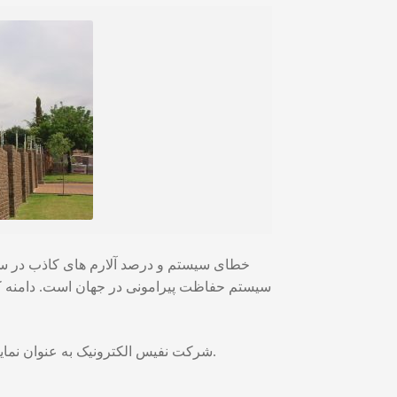
خطای سیستم و درصد آلارم های کاذب در سی
سیستم حفاظت پیرامونی در جهان است. دامنه کار
شرکت نفیس الکترونیک به عنوان نماینده رسمی حصار الکتریکی گریز در استان البرز آمادگی دارد تا نیازهای مشتریان محترم را در این خصوص برآورده نماید.