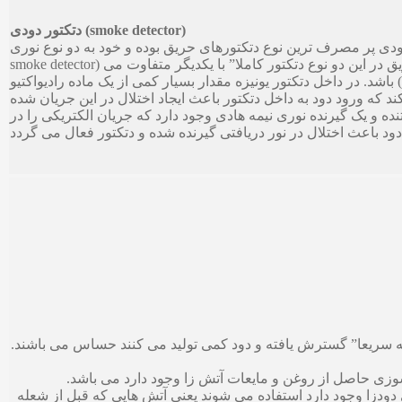
دتکتور دودی (smoke detector)
صرف ترین نوع دتکتورهای حریق بوده و خود به دو نوع نوری (optical smoke detector) و یونیزه (ionization
smoke detector) تقسیم می شوند. تکنولوژی بکار رفته برای آشکارسازی حریق در این دو نوع دتکتور کاملا” با یکدیگر متفاوت می
باشد. در داخل دتکتور یونیزه مقدار بسیار کمی از یک ماده رادیواکتیو ( americium-241 ) وجود دارد. یون های حاصل از این ماده
 که ورود دود به داخل دتکتور باعث ایجاد اختلال در این جریان شده
ده و یک گیرنده نوری نیمه هادی وجود دارد که جریان الکتریکی را در
که سریعا” گسترش یافته و دود کمی تولید می کنند حساس می باشند.
سوزی حاصل از روغن و مایعات آتش زا وجود دارد می باشد.
دودزا وجود دارد استفاده می شوند یعنی آتش هایی که قبل از شعله