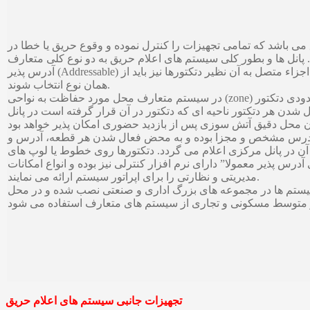
می باشد که تمامی تجهیزات را کنترل نموده و وقوع حریق یا خطا در
ها و بطور کلی سیستم های اعلام حریق به دو نوع کلی متعارف (Conventional) و
آدرس پذیر (Addressable) تقسیم می شوند. با توجه به نوع پانل مورد استفاده، اجزاء متصل به آن نظیر دتکتورها نیز باید از
همان نوع انتخاب شوند.
در سیستم متعارف محل مورد حفاظت به نواحی (zone) مشخصی تقسیم بندی شده و در هر ناحیه تعداد محدودی دتکتور
رت فعال شدن هر دتکتور ناحیه ای که دتکتور در آن قرار گرفته است در پانل
 آدرس مشخص و مجزا بوده و به محض فعال شدن هر قطعه، آدرس و
پانل مرکزی اعلام می گردد. دتکتورها روی خطوط یا لوپ های (loop) پانل نصب می شوند که روی هر لوپ
انل های آدرس پذیر معمولا” دارای نرم افزار کنترلی نیز بوده و انواع امکانات
مدیریتی و نظارتی را برای اپراتور سیستم ارائه می نمایند.
 سیستم ها در مجموعه های بزرگ اداری و صنعتی نصب شده و در محل
تجهیزات جانبی سیستم های اعلام حریق