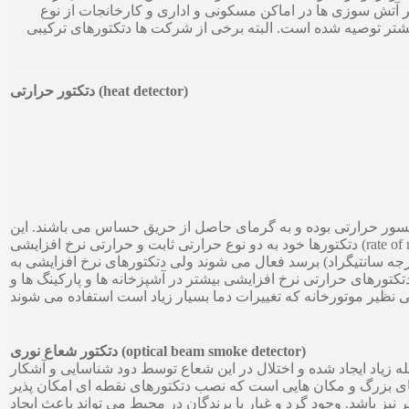
ر آتش سوزی ها در اماکن مسکونی و اداری و کارخانجات از نوع
بیشتر توصیه شده است. البته برخی از شرکت ها دتکتورهای ترکیبی
دتکتور حرارتی (heat detector)
ور حرارتی بوده و به گرمای حاصل از حریق حساس می باشند. این
دتکتورها خود به دو نوع حرارتی ثابت و حرارتی نرخ افزایشی (rate of rise) تقسیم می شوند. در نوع حرارتی ثابت وقتی دمای
 نصب دتکتور به یک مقدار مشخص (مثلا” 60 درجه سانتیگراد) برسد فعال می شوند ولی دتکتورهای نرخ افزایشی به
کتورهای حرارتی نرخ افزایشی بیشتر در آشپزخانه ها و پارکینگ ها و
دتکتور شعاع نوری (optical beam smoke detector)
له زیاد ایجاد شده و اختلال در این شعاع توسط دود شناسایی و آشکار
ن های بزرگ و مکان هایی است که نصب دتکتورهای نقطه ای امکان پذیر
دو نقطه می تواند تا 100 متر یا بیشتر نیز باشد. وجود گرد و غبار یا پرندگان در محیط می تواند باعث ایجاد