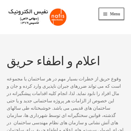
Skip
Skip
Menu
to
to
navigation
content
خانه
E
محصولات
x
اعلام و اطفاء حریق
p
اعلام و اطفاء حریق
a
n
وقوع حریق از خطرات بسیار مهم در هر ساختمان یا مجموعه
حصار الکتریکی
d
است که می تواند ضررهای جبران ناپذیری وارد کرده و جان و
c
مال افراد را نابود نماید. لذا، انجام کلیه اقدامات پیشگیرانه در
درب ضد حریق
h
این خصوص از الزامات هر پروژه ساختمانی جدید و یا حتی
i
ساختمان های قدیمی می باشد. خوشبختانه طی سالهای
کابل ضد حریق
l
گذشته، قوانین سختگیرانه ای توسط شهرداری ها، سازمان
d
های آتش نشانی و سازمان های نظام مهندسی ساختمان در
E
نفیس الکترونیک
m
اجرای اصولی سیستم های اعلام و اطفاء حریق برای ساختمان