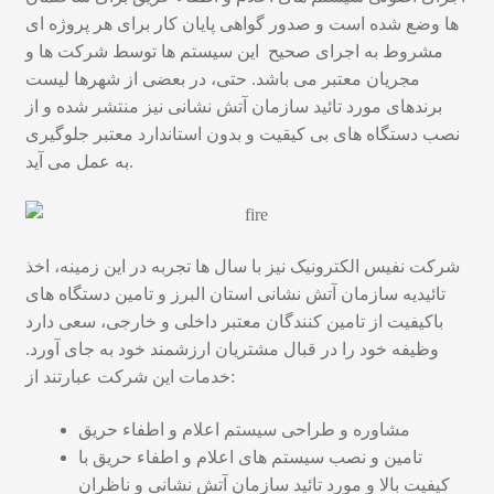
x
e
ها وضع شده است و صدور گواهی پایان کار برای هر پروژه ای
p
E
پروژه ها
n
مشروط به اجرای صحیح این سیستم ها توسط شرکت ها و
a
x
u
مجریان معتبر می باشد. حتی، در بعضی از شهرها لیست
n
p
مقالات
برندهای مورد تائید سازمان آتش نشانی نیز منتشر شده و از
d
a
نصب دستگاه های بی کیقیت و بدون استاندارد معتبر جلوگیری
c
n
به عمل می آید.
h
d
i
c
l
h
d
i
شرکت نفیس الکترونیک نیز با سال ها تجربه در این زمینه، اخذ
m
l
تائیدیه سازمان آتش نشانی استان البرز و تامین دستگاه های
e
d
باکیفیت از تامین کنندگان معتبر داخلی و خارجی، سعی دارد
n
m
وظیفه خود را در قبال مشتریان ارزشمند خود به جای آورد.
u
e
خدمات این شرکت عبارتند از:
n
u
مشاوره و طراحی سیستم اعلام و اطفاء حریق
تامین و نصب سیستم های اعلام و اطفاء حریق با
کیفیت بالا و مورد تائید سازمان آتش نشانی و ناظران